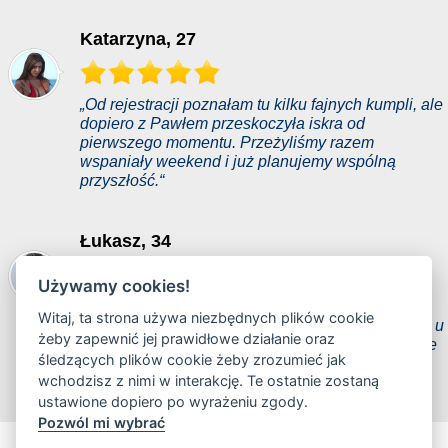
Katarzyna, 27
„Od rejestracji poznałam tu kilku fajnych kumpli, ale
dopiero z Pawłem przeskoczyła iskra od
pierwszego momentu. Przeżyliśmy razem
wspaniały weekend i już planujemy wspólną
przyszłość.“
Łukasz, 34
Używamy cookies!
„Dzięki temu portalowi poznałem kobietę, która
Witaj, ta strona używa niezbędnych plików cookie
posiada dokładnie to, czego od zawsze szukałem u
żeby zapewnić jej prawidłowe działanie oraz
kobiet. Wydawało mi się to nieprawdopodobne ale
śledzących plików cookie żeby zrozumieć jak
ona mi udowadnia każdego dnia, że jest tą
wchodzisz z nimi w interakcję. Te ostatnie zostaną
wymarzoną.“
ustawione dopiero po wyrażeniu zgody.
Pozwól mi wybrać
casualrandki.com jest największym portalem randkowym