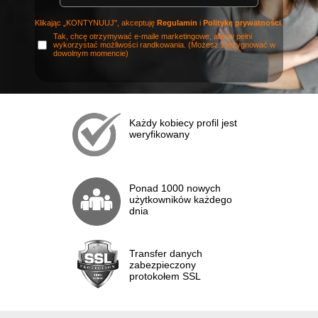
Klikając „KONTYNUUJ", akceptuję
Regulamin
i
Politykę prywatności
.
Tak, chcę otrzymywać e-maile marketingowe, aby w pełni
wykorzystać możliwości randkowania. (Możesz zrezygnować w
dowolnym momencie)
Każdy kobiecy profil jest
weryfikowany
Ponad 1000 nowych
użytkowników każdego
dnia
Transfer danych
zabezpieczony
protokołem SSL