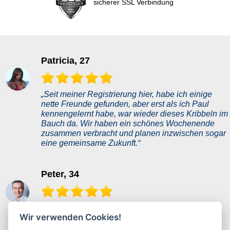
sicherer SSL Verbindung
Patricia, 27
„Seit meiner Registrierung hier, habe ich einige
nette Freunde gefunden, aber erst als ich Paul
kennengelernt habe, war wieder dieses Kribbeln im
Bauch da. Wir haben ein schönes Wochenende
zusammen verbracht und planen inzwischen sogar
eine gemeinsame Zukunft.“
Peter, 34
„Dank dieser Datingseite trat meine Traumfrau in
Wir verwenden Cookies!
mein Leben. Sie passt perfekt zu mir. Ich habe
zuerst nicht daran geglaubt, aber sie beweist mir