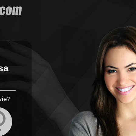
sa
vie?
S kým sa chceš zoznámiť?