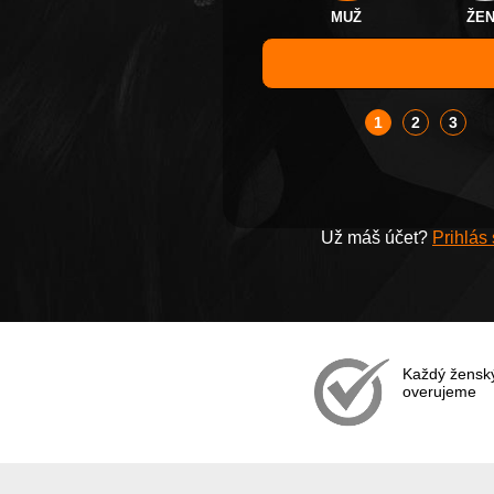
MUŽ
ŽE
1
2
3
Už máš účet?
Prihlás
Každý ženský 
overujeme