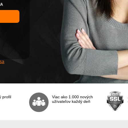
NA
S MUŽOM
SO ŽENOU
 sa
profil
Viac ako 1.000 nových
užívateľov každý deň